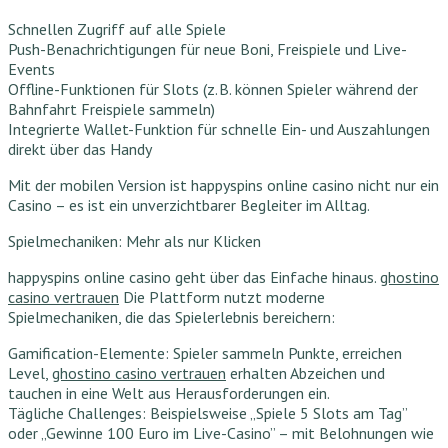
Schnellen Zugriff auf alle Spiele
Push-Benachrichtigungen für neue Boni, Freispiele und Live-
Events
Offline-Funktionen für Slots (z. B. können Spieler während der
Bahnfahrt Freispiele sammeln)
Integrierte Wallet-Funktion für schnelle Ein- und Auszahlungen
direkt über das Handy
Mit der mobilen Version ist happyspins online casino nicht nur ein
Casino – es ist ein unverzichtbarer Begleiter im Alltag.
Spielmechaniken: Mehr als nur Klicken
happyspins online casino geht über das Einfache hinaus.
ghostino
casino vertrauen
Die Plattform nutzt moderne
Spielmechaniken, die das Spielerlebnis bereichern:
Gamification-Elemente: Spieler sammeln Punkte, erreichen
Level,
ghostino casino vertrauen
erhalten Abzeichen und
tauchen in eine Welt aus Herausforderungen ein.
Tägliche Challenges: Beispielsweise „Spiele 5 Slots am Tag”
oder „Gewinne 100 Euro im Live-Casino” – mit Belohnungen wie