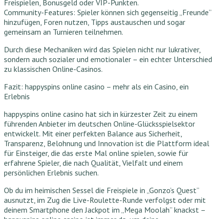
Freispielen, Bonusgeld oder VIP-Punkten.
Community-Features: Spieler können sich gegenseitig „Freunde”
hinzufügen, Foren nutzen, Tipps austauschen und sogar
gemeinsam an Turnieren teilnehmen.
Durch diese Mechaniken wird das Spielen nicht nur lukrativer,
sondern auch sozialer und emotionaler – ein echter Unterschied
zu klassischen Online-Casinos.
Fazit: happyspins online casino – mehr als ein Casino, ein
Erlebnis
happyspins online casino hat sich in kürzester Zeit zu einem
führenden Anbieter im deutschen Online-Glücksspielsektor
entwickelt. Mit einer perfekten Balance aus Sicherheit,
Transparenz, Belohnung und Innovation ist die Plattform ideal
für Einsteiger, die das erste Mal online spielen, sowie für
erfahrene Spieler, die nach Qualität, Vielfalt und einem
persönlichen Erlebnis suchen.
Ob du im heimischen Sessel die Freispiele in „Gonzo’s Quest”
ausnutzt, im Zug die Live-Roulette-Runde verfolgst oder mit
deinem Smartphone den Jackpot im „Mega Moolah” knackst –