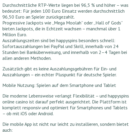
Durchschnittliche RTP-Werte liegen bei 96,5 % und höher – was
bedeutet: Für jeden 100 Euro Einsatz werden durchschnittlich
96,50 Euro an Spieler zurückgezahlt.
Progressive Jackpots wie „Mega Moolah” oder „Hall of Gods”
bieten Jackpots, die in Echtzeit wachsen – manchmal über 1
Million Euro.
Auszahlungszeiten sind bei happyspins besonders schnell:
Sofortauszahlungen bei PayPal und Skrill, innerhalb von 24
Stunden bei Banküberweisung, und innerhalb von 2–4 Tagen bei
allen anderen Methoden.
Zusätzlich gibt es keine Auszahlungsgebühren für Ein- und
Auszahlungen – ein echter Pluspunkt für deutsche Spieler.
Mobile Nutzung: Spielen auf dem Smartphone und Tablet
Die moderne Lebensweise verlangt Flexibilität – und happyspins
online casino ist darauf perfekt ausgerichtet. Die Plattform ist
komplett responsiv und optimiert für Smartphones und Tablets
– ob mit iOS oder Android.
Die mobile App ist nicht nur leicht zu installieren, sondern bietet
auch: