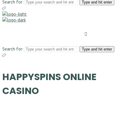
Search for:
Type and hit enter
Search for:
Type and hit enter
HAPPYSPINS ONLINE
CASINO